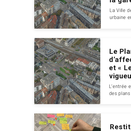
la gar
La Ville 
urbaine e
Le Pla
d’affe
et « L
vigueu
L’entrée 
des plans 
Resti