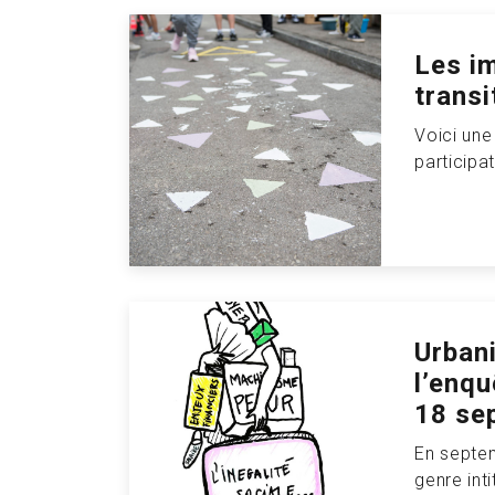
Les i
transi
Voici une
participat
Urbani
l’enqu
18 se
En septem
genre inti