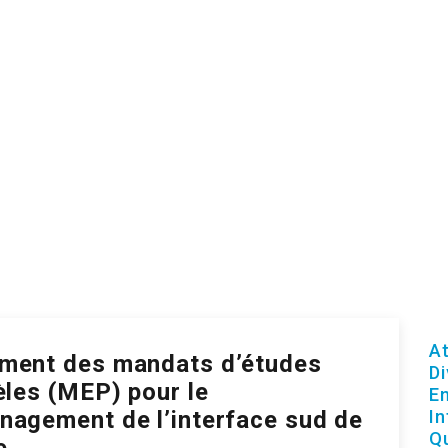
C
At
ment des mandats d’études
Di
èles (MEP) pour le
E
nagement de l’interface sud de
I
Q