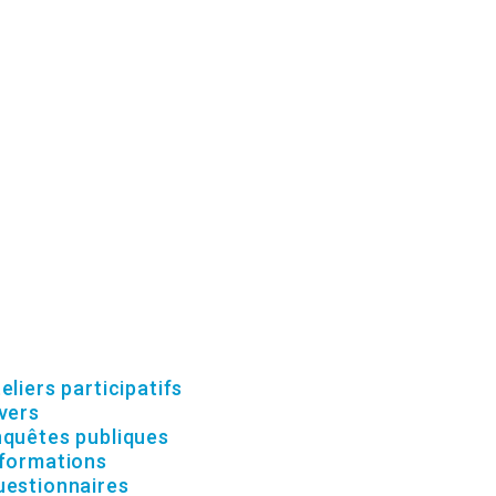
atégories
eliers participatifs
(15)
vers
(10)
nquêtes publiques
(3)
nformations
(21)
uestionnaires
(3)