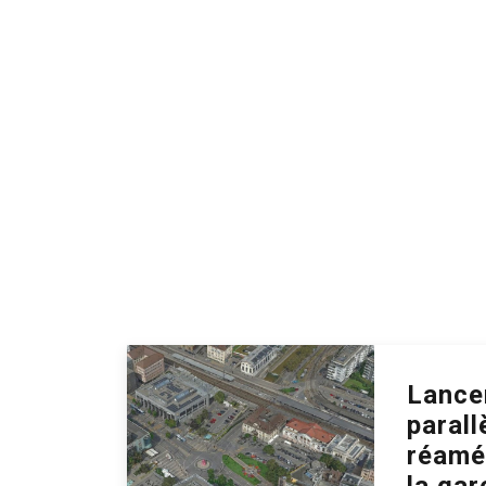
Actualités
Divers
Lance
parall
réamé