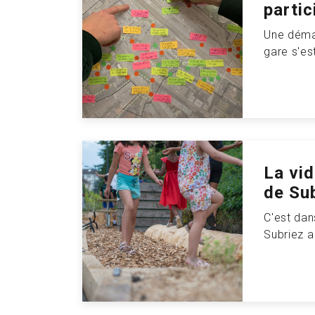
partic
Une démar
gare s'es
La vi
de Su
C'est da
Subriez a