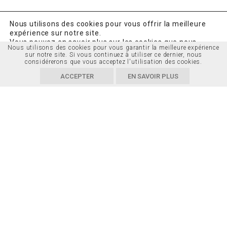
Nous utilisons des cookies pour vous offrir la meilleure
expérience sur notre site.
Vous pouvez en savoir plus sur les cookies que nous
Nous utilisons des cookies pour vous garantir la meilleure expérience
utilisons ou les désactiver dans
Réglages
.
sur notre site. Si vous continuez à utiliser ce dernier, nous
considérerons que vous acceptez l'utilisation des cookies.
Accepter
Réglages
ACCEPTER
EN SAVOIR PLUS
ADRESSE
Service de l’urbanisme et de la mobilité
Rue du Simplon 16, 1er étage
CH-1800 Vevey
CONTACTS
M
urbanisme@vevey.ch
T + 41 21 925 34 93 / 96