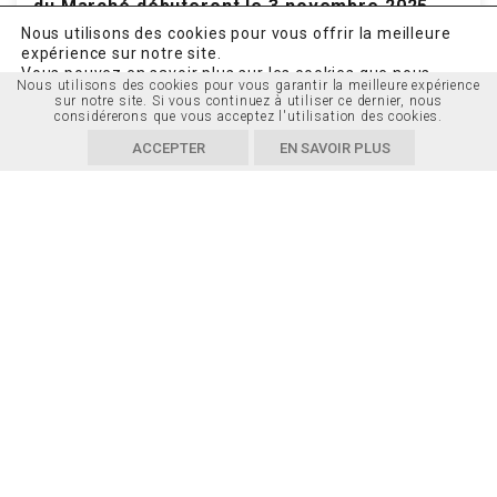
du Marché débuteront le 3 novembre 2025
Nous utilisons des cookies pour vous offrir la meilleure
Le chantier préparatoire pourra commencer cet
expérience sur notre site.
automne, au lendemain de la Foire Saint-Martin. La
Vous pouvez en savoir plus sur les cookies que nous
Nous utilisons des cookies pour vous garantir la meilleure expérience
utilisons ou les désactiver dans
Réglages
.
Ville[…]
sur notre site. Si vous continuez à utiliser ce dernier, nous
considérerons que vous acceptez l'utilisation des cookies.
Accepter
Réglages
ACCEPTER
EN SAVOIR PLUS